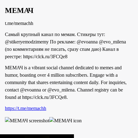
МЕМАЧ
t.me/memachh
Самый крупный канал по мемам. Стикеры тут:
@stikeryemodzimemy По рекламе: @evoanna @evo_milena
(по комментариям не писать, сразу спам даю) Канал в
реестре: https://clck.ru/3FCQe8
МЕМАЧ is a vibrant social channel dedicated to memes and
humor, boasting over 4 million subscribers. Engage with a
community that shares entertaining content daily. For inquiries,
contact @evoanna or @evo_milena. Channel registry can be
found at https://clck.ru/3FCQe8.
https://t.me/memachh